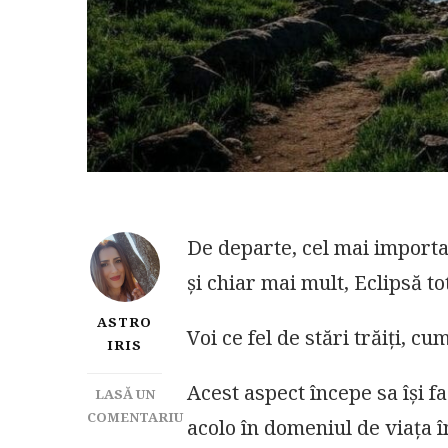
De departe, cel mai importa
și chiar mai mult, Eclipsă to
ASTRO
Voi ce fel de stări trăiți, c
IRIS
Acest aspect începe sa își f
LASĂ UN
COMENTARIU
acolo în domeniul de viața 
LA