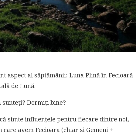
nt aspect al săptămânii: Luna Plină în Fecioară
tală de Lună.
um sunteți? Dormiți
bine?
acă simte influențele pentru fiecare dintre noi,
în care avem Fecioara (chiar si Gemeni +