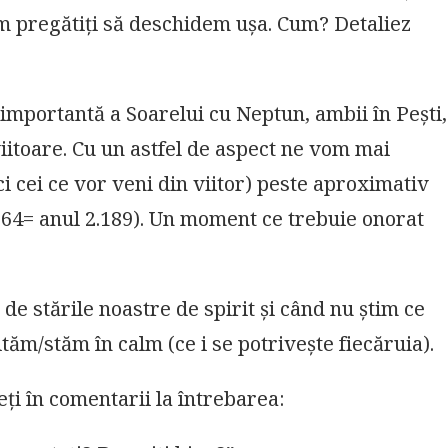
fim pregătiți să deschidem ușa. Cum? Detaliez
importantă a Soarelui cu Neptun, ambii în Pești,
itoare. Cu un astfel de aspect ne vom mai
ci cei ce vor veni din viitor) peste aproximativ
64= anul 2.189). Un moment ce trebuie onorat
de stările noastre de spirit și când nu știm ce
ăm/stăm în calm (ce i se potrivește fiecăruia).
eți în comentarii la întrebarea: