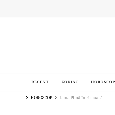
Latest in Astrology, Horoscopes & Zodiac Insigh
RECENT
ZODIAC
HOROSCO
HOROSCOP
Luna Plină în Fecioară