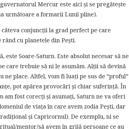
guvernatorul Mercur este aici și se pregătește
ua următoare a formarii Lunii pline).
câteva conjuncții la grad perfect pe care
 rând cu planetele din Pești.
ă, este Soare-Saturn. Este absolut necesar să ne
e care trebuie să ni le asumăm. Alții să devină
 ne place. Altfel, vom fi luați pe sus de “proful”
nțe, pot apărea provocări și chiar suferință. În
 am fost corecți și asumați, Saturn ne va oferi
n domeniul de viața în care avem zodia Pești, dar
radițional și Capricornul). De exemplu, ni se
piritual/mentor/să avem în grijă persoane ce au