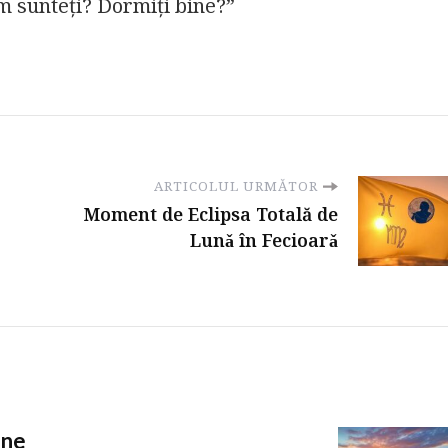
cum sunteți? Dormiți bine?”
ARTICOLUL URMĂTOR
Moment de Eclipsa Totală de
Lunǎ în Fecioarǎ
ine