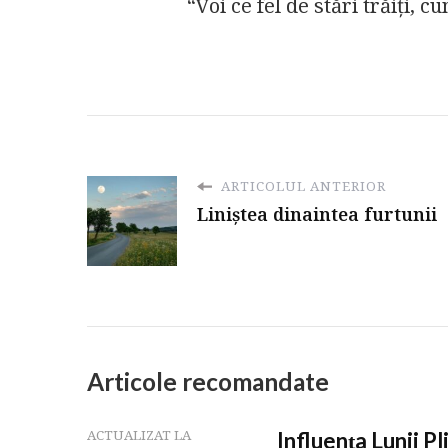
“Voi ce fel de stări trăiți, 
ARTICOLUL ANTERIOR
Liniștea dinaintea furtunii
Articole recomandate
Influența Lunii Pl
ACTUALIZAT LA