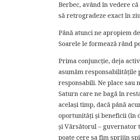
Berbec, având în vedere că 
LUNA
PLINĂ
să retrogradeze exact în zi
ÎN
FECIOARĂ
Până atunci ne apropiem de 
Soarele le formează rând pe
Prima conjuncție, deja activ
asumăm responsabilitățile p
responsabili. Ne place sau nu
Saturn care ne bagă în resta
același timp, dacă până acum
oportunități și beneficii (î
și Vărsătorul – guvernator t
poate cere sa fim sprijin s