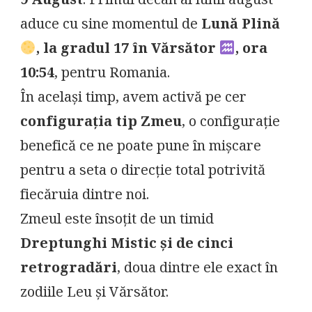
9 August
. Primul decan al lunii august
LUNA
aduce cu sine momentul de
Lună Plină
PLINĂ
ÎN
, la gradul 17 în Vărsător
, ora
VĂRSĂTOR
10:54
, pentru Romania.
În același timp, avem activă pe cer
configurația tip Zmeu
, o configurație
benefică ce ne poate pune în mișcare
pentru a seta o direcție total potrivită
fiecăruia dintre noi.
Zmeul este însoțit de un timid
Dreptunghi Mistic și de cinci
retrogradări
, doua dintre ele exact în
zodiile Leu și Vărsător.