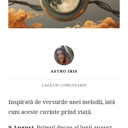
ASTRO IRIS
LA
LASĂ UN COMENTARIU
LUMINEAZĂ-
MI
Inspirată de versurile unei melodii, iată
ÎNTUNERICUL!
cum aceste cuvinte prind viață.
9
AUGUST
&