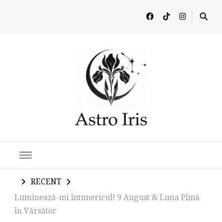
Latest in Astrology, Horoscopes & Zodiac Insights
RECENT
Luminează-mi întunericul! 9 August & Luna Plină
în Vărsător