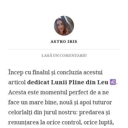
ASTRO IRIS
LA
LASĂ UN COMENTARIU
STARTUL
LUI
Încep cu finalul și concluzia acestui
FEBRUARIE.
articol
dedicat Lunii Pline din Leu
.
LUNǍ
PLINĂ.
Acesta este momentul perfect de a ne
face un mare bine, nouă și apoi tuturor
celorlalți din jurul nostru: predarea și
renunțarea la orice control, orice luptă,