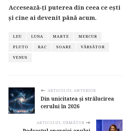
Accesează-ți puterea din ceea ce ești
și cine ai devenit până acum.
LEU
LUNA
MARTE
MERCUR
PLUTO
RAC
SOARE
VǍRSǍTOR
VENUS
ARTICOLUL ANTERIOR
Din unicitatea și strălucirea
cerului în 2026
ARTICOLUL URMĂTOR