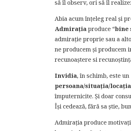
să îl observ, ori să îl reali
Abia acum înțeleg real și p
Admirația
produce “
bine 
admirație proprie sau a altora
ne producem și producem indi
recunoaștere si recunoștin
Invidia
, în schimb, este un
persoana/situația/locația
împuternicite. Și doar cons
Își cedează, fără sa știe, b
Admirația produce motivație,