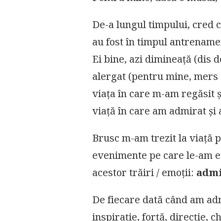
ADMIRAȚIE
VS.
De-a lungul timpului, cred 
INVIDIE
au fost în timpul antrename
Ei bine, azi dimineață (dis
alergat (pentru mine, mers a
viața în care m-am regăsit ș
viață în care am admirat și a
Brusc m-am trezit la viață p
evenimente pe care le-am e
acestor trăiri / emoții:
admi
De fiecare dată când am admi
inspirație, forță, direcție, ch