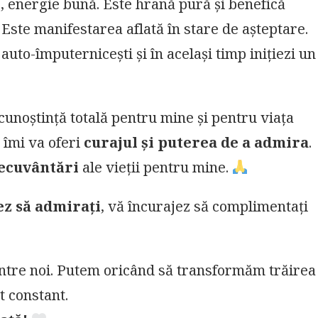
, energie bună. Este hrană pură și benefică
. Este manifestarea aflată în stare de așteptare.
auto-împuternicești și în același timp inițiezi un
cunoștință totală pentru mine și pentru viața
i îmi va oferi
curajul și puterea de a admira
.
ecuvântări
ale vieții pentru mine.
ez să admirați
, vă încurajez să complimentați
intre noi. Putem oricând să transformăm trăirea
t constant.