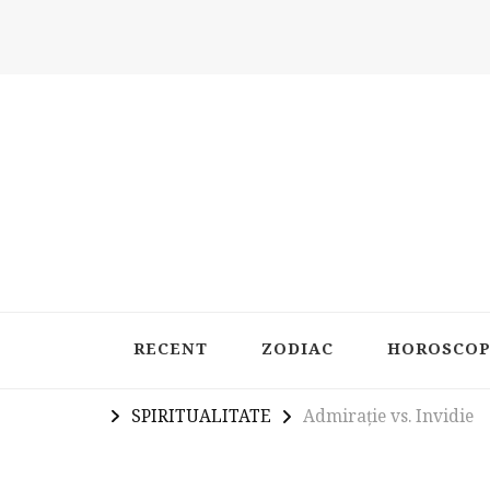
Latest in Astrology, Horoscopes & Zodiac Insigh
RECENT
ZODIAC
HOROSCO
SPIRITUALITATE
Admirație vs. Invidie