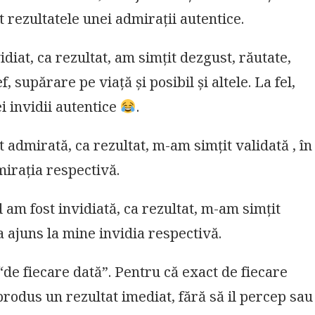
 rezultatele unei admirații autentice.
diat, ca rezultat, am simțit dezgust, răutate,
f, supărare pe viață și posibil și altele. La fel,
i invidii autentice
.
 admirată, ca rezultat, m-am simțit validată , în
irația respectivă.
d am fost invidiată, ca rezultat, m-am simțit
a ajuns la mine invidia respectivă.
de fiecare dată”. Pentru că exact de fiecare
 produs un rezultat imediat, fără să il percep sau