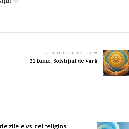
ață!
ARTICOLUL URMĂTOR
21 Iunie, Solstițiul de Vară
te zilele vs. cel religios