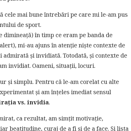
că cele mai bune întrebări pe care mi le-am pus
ntului de sport.
 de dimineață) în timp ce eram pe banda de
lert), mi-au ajuns în atenție niște contexte de
i admirată și invidiată. Totodată, și contexte de
m invidiat. Oameni, situații, locuri.
ur și simplu. Pentru că le-am corelat cu alte
xperimentat și am înțeles imediat sensul
rația vs. invidia
.
rat, ca rezultat, am simțit motivație,
iar beatitudine, curaj de a fi și de a face. Și lista