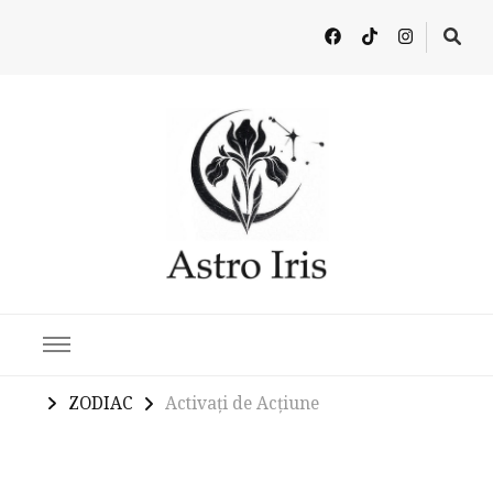
Latest in Astrology, Horoscopes & Zodiac Insights
ZODIAC
Activați de Acțiune