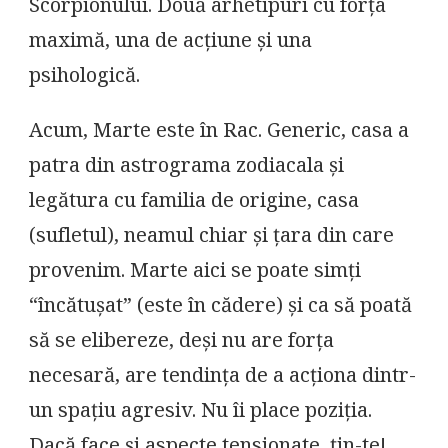
Scorpionului. Două arhetipuri cu forța
maximă, una de acțiune și una
psihologică.
Acum, Marte este în Rac. Generic, casa a
patra din astrograma zodiacala și
legătura cu familia de origine, casa
(sufletul), neamul chiar și țara din care
provenim. Marte aici se poate simți
“încătușat” (este în cădere) și ca să poată
să se elibereze, deși nu are forța
necesară, are tendința de a acționa dintr-
un spațiu agresiv. Nu îi place poziția.
Dacă face și aspecte tensionate, țin-te!