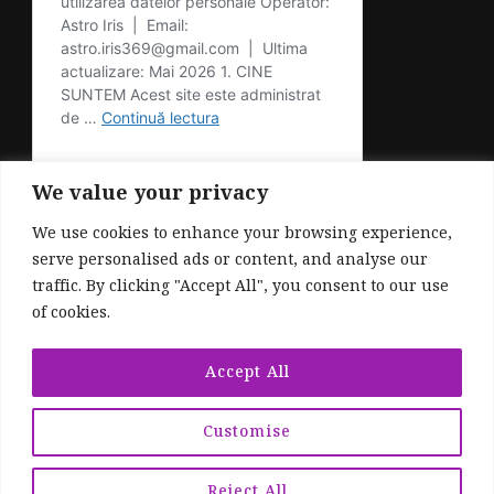
We value your privacy
We use cookies to enhance your browsing experience,
serve personalised ads or content, and analyse our
traffic. By clicking "Accept All", you consent to our use
of cookies.
© Drepturi de autor2026
. Toate drepturile
sunt rezervate.
Fashionable | Dezvoltată de
Accept All
Blossom Themes
. Propulsat de
Customise
WordPress
.
Politică de Confidențialitate
Reject All