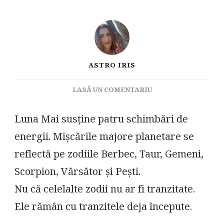
ASTRO IRIS
LA
LASĂ UN COMENTARIU
LUNA
MAI,
Luna Mai susține patru schimbări de
SĂ
energii. Mișcările majore planetare se
NE
FIM
reflectă pe zodiile Berbec, Taur, Gemeni,
NOUĂ
Scorpion, Vărsător și Pești.
ÎNȘINE
CEI
Nu că celelalte zodii nu ar fi tranzitate.
MAI!
Ele rămân cu tranzitele deja începute.