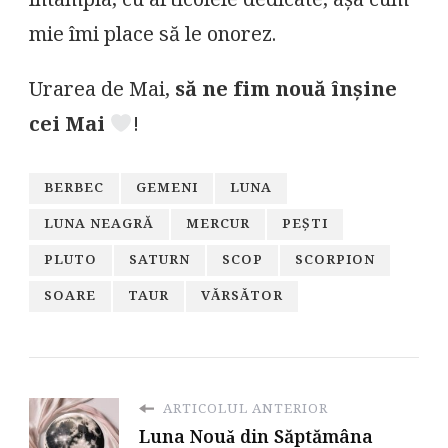
întâmpla, cu articolele dedicate, așa cum
mie îmi place să le onorez.
Urarea de Mai,
să ne fim nouă înșine
cei Mai
!
BERBEC
GEMENI
LUNA
LUNA NEAGRĂ
MERCUR
PEŞTI
PLUTO
SATURN
SCOP
SCORPION
SOARE
TAUR
VǍRSǍTOR
ARTICOLUL ANTERIOR
Luna Nouǎ din Săptămâna