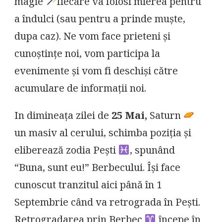
magie
fiecare va folosi mierea pentru
a îndulci (sau pentru a prinde muște,
dupa caz). Ne vom face prieteni și
cunoștințe noi, vom participa la
evenimente și vom fi deschiși către
acumulare de informații noi.
In dimineața zilei de
25 Mai,
Saturn
un masiv al cerului, schimba poziția și
eliberează zodia Pești
, spunând
“Buna, sunt eu!” Berbecului. Își face
cunoscut tranzitul aici până în 1
Septembrie când va retrograda în Pești.
Retrogradarea prin Berbec
începe în