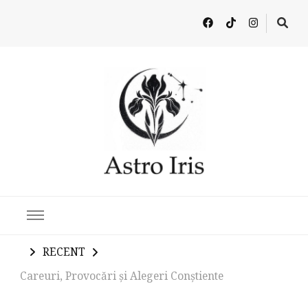
Latest in Astrology, Horoscopes & Zodiac Insights
RECENT
Careuri, Provocări și Alegeri Conștiente