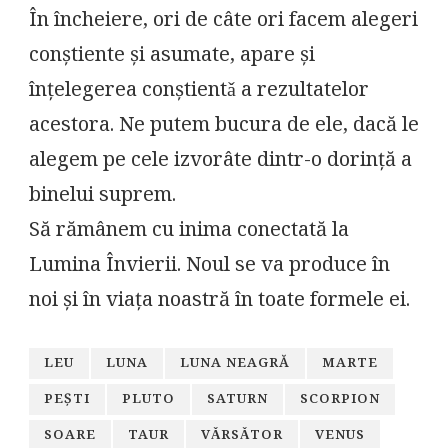
În încheiere, ori de câte ori facem alegeri
conștiente și asumate, apare și
înțelegerea conștientǎ a rezultatelor
acestora. Ne putem bucura de ele, dacă le
alegem pe cele izvorâte dintr-o dorință a
binelui suprem.
Să rămânem cu inima conectată la
Lumina Învierii. Noul se va produce în
noi și în viața noastră în toate formele ei.
LEU
LUNA
LUNA NEAGRĂ
MARTE
PEŞTI
PLUTO
SATURN
SCORPION
SOARE
TAUR
VǍRSǍTOR
VENUS