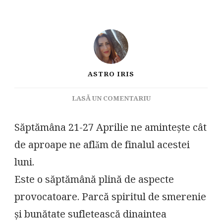
ASTRO IRIS
LA
LASĂ UN COMENTARIU
CAREURI,
PROVOCĂRI
Săptămâna 21-27 Aprilie ne amintește cât
ȘI
de aproape ne aflǎm de finalul acestei
ALEGERI
CONȘTIENTE
luni.
Este o săptămână plină de aspecte
provocatoare. Parcă spiritul de smerenie
și bunătate sufletească dinaintea