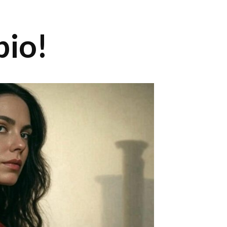
Y
pio!