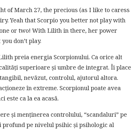
ht of March 27, the precious (as I like to caress
airy. Yeah that Scorpio you better not play with
 one or two! With Lilith in there, her power
t you don’t play.
ilith preia energia Scorpionului. Ca orice alt
calități superioare și umbre de integrat. Îi place
tangibil, nevăzut, controlul, ajutorul altora.
să acționeze în extreme. Scorpionul poate avea
ci este ca la ea acasă.
re și menținerea controlului, “scandaluri” pe
profund pe nivelul psihic și psihologic al