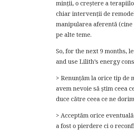
minții, o creștere a terapii
chiar intervenții de remodel
manipularea aferentă (cine 
pe alte teme.
So, for the next 9 months, l
and use Lilith’s energy cons
> Renunțăm la orice tip de
avem nevoie să știm ceea c
duce către ceea ce ne dorim
> Acceptăm orice eventuală p
a fost o pierdere ci o recon