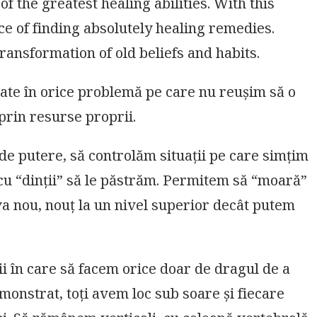
 of the greatest healing abilities. With this
nce of finding absolutely healing remedies.
ransformation of old beliefs and habits.
tate în orice problemă pe care nu reușim să o
rin resurse proprii.
de putere, să controlăm situații pe care simțim
 cu “dinții” să le păstrăm. Permitem să “moară”
va nou, nouț la un nivel superior decât putem
ii în care să facem orice doar de dragul de a
monstrat, toți avem loc sub soare și fiecare