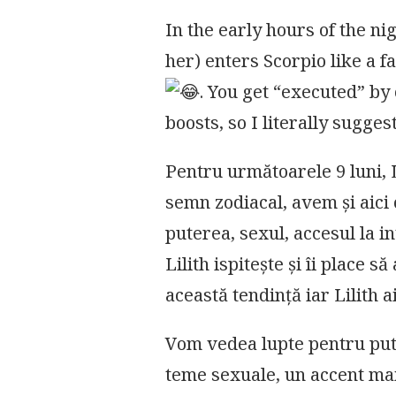
In the early hours of the nig
her) enters Scorpio like a f
. You get “executed” by
boosts, so I literally sugges
Pentru următoarele 9 luni, L
semn zodiacal, avem și aici 
puterea, sexul, accesul la in
Lilith ispitește și îi place 
această tendință iar Lilith ai
Vom vedea lupte pentru pute
teme sexuale, un accent mai 