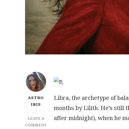
Libra, the archetype of bala
ASTRO
IRIS
months by Lilith. He’s still 
after midnight), when he ma
LEAVE A
ON
COMMENT