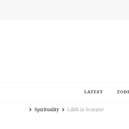
Latest in Astrology, Horoscopes & Zodiac Insigh
LATEST
ZOD
Spirituality
Lilith in Scorpio!