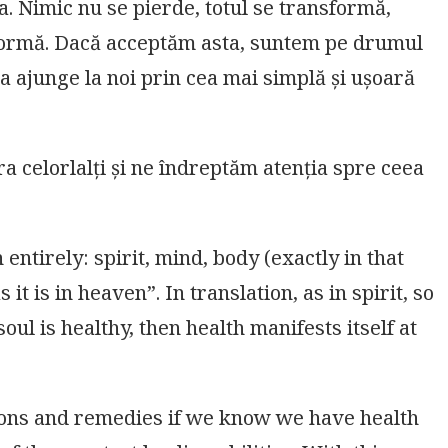
a. Nimic nu se pierde, totul se transformă,
ă formă. Dacă acceptăm asta, suntem pe drumul
a ajunge la noi prin cea mai simplă și ușoară
a celorlalți și ne îndreptăm atenția spre ceea
entirely: spirit, mind, body (exactly in that
it is in heaven”. In translation, as in spirit, so
soul is healthy, then health manifests itself at
tions and remedies if we know we have health