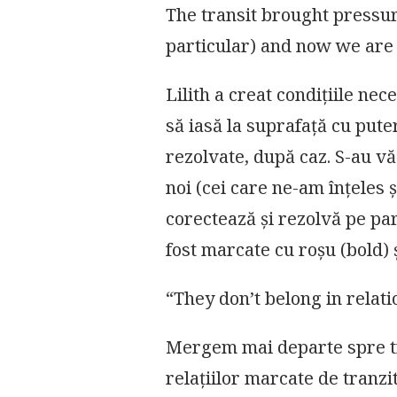
LILITH
The transit brought pressure
IN
particular) and now we are
SCORPIO!
Lilith a creat condițiile nec
să iasă la suprafață cu pute
rezolvate, după caz. S-au văz
noi (cei care ne-am înțeles ș
corectează și rezolvă pe par
fost marcate cu roșu (bold) 
“They don’t belong in relatio
Mergem mai departe spre t
relațiilor marcate de tranzitu